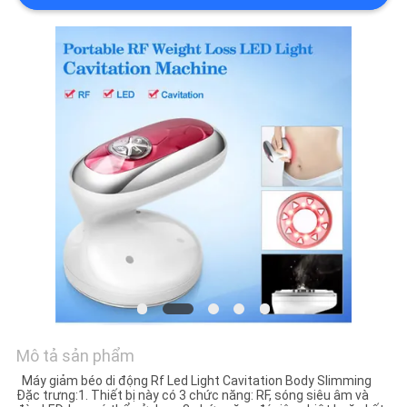
TÔI
YÊU
CẦU
BÁO
GIÁ
Mô tả sản phẩm
Máy giảm béo di động Rf Led Light Cavitation Body Slimming
Đặc trưng:1. Thiết bị này có 3 chức năng: RF, sóng siêu âm và