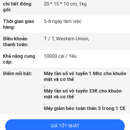
THAM
chi tiết đóng
20 * 15 * 10 cm, 1kg
gói:
QUAN
Thời gian giao
5-8 ngày làm việc
NHÀ
hàng:
MÁY
Điều khoản
T / T, Western Union,
thanh toán:
KIỂM
Khả năng cung
10000 cái / Yếu
SOÁT
cấp:
CHẤT
Điểm nổi bật:
Máy tần số vô tuyến 1 Mhz cho khuôn
mặt và cơ thể
LƯỢNG
,
Máy tần số vô tuyến 33K cho khuôn
mặt và cơ thể
LIÊN
,
Máy giảm béo toàn thân 3 trong 1 CE
HỆ
CHÚNG
GIÁ TỐT NHẤT