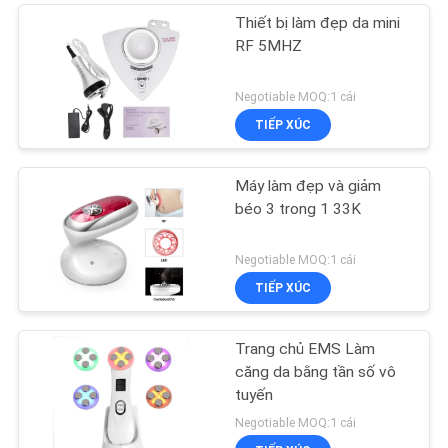
Thiết bị làm đẹp da mini
RF 5MHZ
Negotiable MOQ:1 cái
TIẾP XÚC
Máy làm đẹp và giảm
béo 3 trong 1 33K
Negotiable MOQ:1 cái
TIẾP XÚC
Trang chủ EMS Làm
căng da bằng tần số vô
tuyến
Negotiable MOQ:1 cái