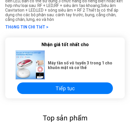
đèn LED, bạn có thể sử dụng 3 chức năng đó riêng biệt hoặc kết
hợp như loại sau: RF + LED;RF + siêu âm tạo khoang;Siêu âm
Cavitation + LED;LED + sóng siêu âm + RF 2 Thiết bị có thể áp
dụng cho các bộ phận sau: cánh tay trước, bụng, cẳng chân,
cẳng chân, lưng, eo và hôn
THôNG TIN CHI TIếT >
Nhận giá tốt nhất cho
Máy tần số vô tuyến 3 trong 1 cho
khuôn mặt và cơ thể
Tiếp tục
Top sản phẩm