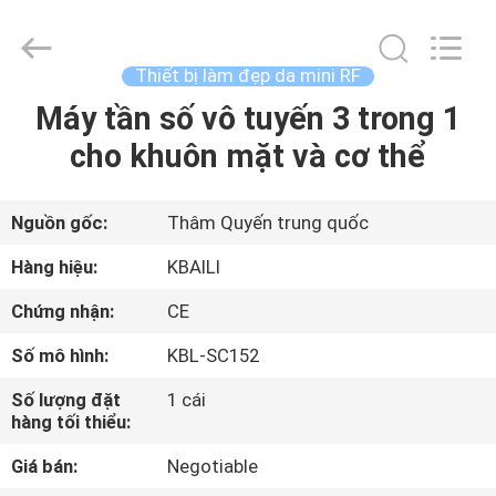
lượng
Nhãn
hiệu
riêng
Son
Thiết bị làm đẹp da mini RF
bóng
nhà
cung
Máy tần số vô tuyến 3 trong 1
TRANG
cấp.
Copyright
cho khuôn mặt và cơ thể
CHỦ
©
2021
-
2022
lipsglosses.com.
CÁC
All
Nguồn gốc:
Thâm Quyến trung quốc
Rights
Reserved.
SẢN
Hàng hiệu:
KBAILI
PHẨM
Chứng nhận:
CE
Số mô hình:
KBL-SC152
VỀ
Số lượng đặt
1 cái
CHÚNG
hàng tối thiểu:
TÔI
Giá bán:
Negotiable