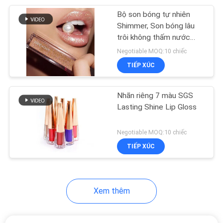
Bộ son bóng tự nhiên
26
Shimmer, Son bóng lâu
Bộ cọ trang điểm
trôi không thấm nước
long lanh
Negotiable MOQ:10 chiếc
tổng hợp
TIẾP XÚC
Nhãn riêng 7 màu SGS
Lasting Shine Lip Gloss
6
Negotiable MOQ:10 chiếc
TIẾP XÚC
Lông mi Chồn
Xem thêm