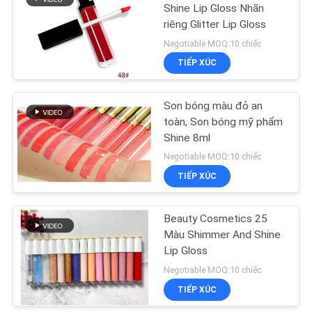
Shine Lip Gloss Nhãn
riêng Glitter Lip Gloss
6
Negotiable MOQ:10 chiếc
Máy tẩy lông IPL tại
TIẾP XÚC
nhà
Son bóng màu đỏ an
toàn, Son bóng mỹ phẩm
Shine 8ml
Negotiable MOQ:10 chiếc
TIẾP XÚC
13
Thiết bị làm đẹp da
Beauty Cosmetics 25
Màu Shimmer And Shine
mini RF
Lip Gloss
Negotiable MOQ:10 chiếc
TIẾP XÚC