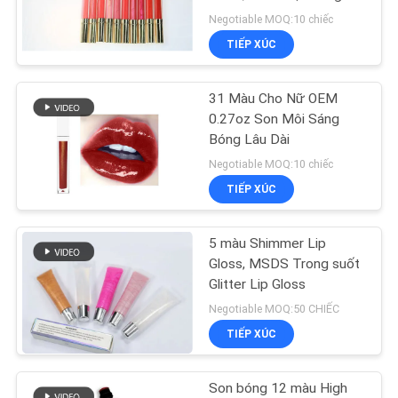
TÔI
Son bóng
Negotiable MOQ:10 chiếc
TIẾP XÚC
YÊU
50
CẦU
Sơn móng tay không
31 Màu Cho Nữ OEM
BÁO
0.27oz Son Môi Sáng
độc hại
Bóng Lâu Dài
GIÁ
Negotiable MOQ:10 chiếc
TIẾP XÚC
5 màu Shimmer Lip
6
Gloss, MSDS Trong suốt
Bút sơn móng tay
Glitter Lip Gloss
Negotiable MOQ:50 CHIẾC
UV Gel
TIẾP XÚC
Son bóng 12 màu High