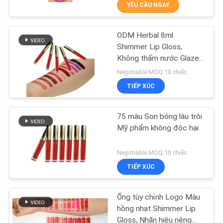
YÊU CẦU NGAY
THAM
QUAN
ODM Herbal 8ml
NHÀ
10
Shimmer Lip Gloss,
MÁY
Không thấm nước Glaze
Son bóng Shimmer
Lip Gloss
Negotiable MOQ:10 chiếc
TIẾP XÚC
KIỂM
SOÁT
75 màu Son bóng lâu trôi
CHẤT
Mỹ phẩm không độc hại
LƯỢNG
17
Negotiable MOQ:10 chiếc
TIẾP XÚC
LIÊN
Chì kẻ viền môi
HỆ
Ống tùy chỉnh Logo Màu
CHÚNG
hồng nhạt Shimmer Lip
Gloss, Nhãn hiệu riêng