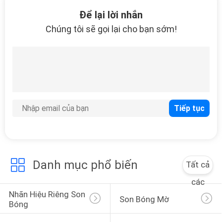
6
Để lại lời nhắn
Trứng bọt biển trang
Chúng tôi sẽ gọi lại cho bạn sớm!
điểm
6
Tinh dầu hương liệu
Danh mục phổ biến
Tất cả
các
Nhãn Hiệu Riêng Son 
Son Bóng Mờ
Bóng
12