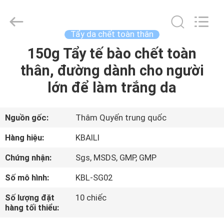
2026
Shenzhen
Kbaili
Technology
Co.,
Tẩy da chết toàn thân
Limited.
All
Rights
150g Tẩy tế bào chết toàn
TRANG
Reserved.
thân, đường dành cho người
CHỦ
lớn để làm trắng da
CÁC
SẢN
Nguồn gốc:
Thâm Quyến trung quốc
PHẨM
Hàng hiệu:
KBAILI
Chứng nhận:
Sgs, MSDS, GMP, GMP
VỀ
Số mô hình:
KBL-SG02
CHÚNG
Số lượng đặt
10 chiếc
TÔI
hàng tối thiểu: