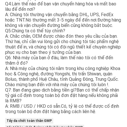
Q4.Làm thế nào để bạn vận chuyển hàng hóa và mất bao
lâu để đến nơi?
A: Chúng tôi thường vận chuyển bằng DHL, UPS, FedEx
hoặc TNT.Nó thường mất 3-5 ngày để đến nơi.Đường hàng
không và vận chuyển đường biển cũng không bắt buộc.
Q5.Chúng ta có thể tùy chỉnh?
A: Chắc chắn, OEM được chào đón theo yêu cầu của bạn.
Thứ hai, chỉ cần vui lòng gửi cho chúng tôi tác phẩm nghệ
thuật để in, và chúng tôi có đội ngũ thiết kế chuyên nghiệp
phục vụ cho bạn theo ý tưởng của bạn.
Q6: Nhà máy của bạn ở đâu, làm thế nào tôi có thể đến
thăm ở đó?
A: Nhà máy của chúng tôi nằm trong khu công nghiệp Khoa
học & Công nghệ, đường Yongshi, thị trấn Shiwan, quận
Boluo, thành phố Huệ Châu, tỉnh Quảng Đông, Trung Quốc.
Chào mừng bạn đến với nhà máy của chúng tôi luôn !.
Q7: Bạn đang giao dịch bằng tiền gì?Bạn có thể chấp nhận
tỷ giá cố định trong toàn bộ đơn đặt hàng nếu không phải
là RMB?
A: RMB / USD / HKD có sẵn.Có, tỷ lệ có thể được cố định
trong toàn bộ đơn đặt hàng bằng cách liên hệ.
Tẩy da chết toàn thân GMP