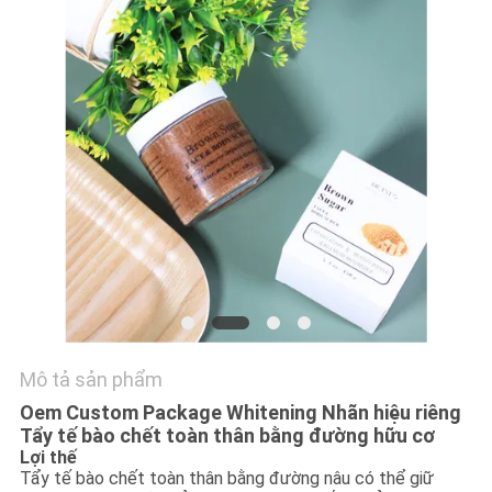
TÔI
YÊU
CẦU
BÁO
GIÁ
SƠ
ĐỒ
TRANG
WEB
Mô tả sản phẩm
Oem Custom Package Whitening Nhãn hiệu riêng
PRIVACY
Tẩy tế bào chết toàn thân bằng đường hữu cơ
Lợi thế
POLICY
Tẩy tế bào chết toàn thân bằng đường nâu có thể giữ