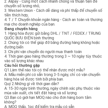
2. Alipay - Cùng một cách nhanh chóng và thuận tiện để
chuyển số lượng nhỏ;
3. Western Union - Cách dễ dàng và phí thấp để chuyển số
tiền thích hợp;
4. T / T Chuyển khoản ngân hàng - Cách an toàn và thương
mại cho doanh nghiệp của bạn.
Đang chuyển hàng
1. Hàng hóa được gửi bằng DHL / TNT / FEDEX / TRUNG
QUỐC BƯU ĐIỆN bình thường
2. Chúng tôi có thể giúp đỡ bằng đường hàng không hoặc
đường biển
3. Chi phí vận chuyển do người mua thanh toán
4. Thời gian giao hàng thường trong 3 ~ 10 ngày tùy thuộc
vào số lượng khác nhau
Câu hỏi thường gặp
Q1.Làm thế nào tôi có thể nhận được một mẫu?
A: Mẫu miễn phí có sẵn trong 3-5 ngày, chỉ có vận chuyển
hàng hóa sẽ được tính bởi phía bạn.
Quý 2.Những gì về thời gian dẫn?
A: 15-30 ngày bình thường, ngày chính xác phụ thuộc vào
mùa sản xuất, chi tiết đặt hàng và số lượng.
Q3.Bạn có giới hạn MOQ nào cho đơn hàng bom tắm
không?
A: MOQ thấp, 1pc để kiểm tra mẫu có sẵn