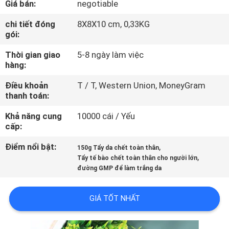
Giá bán:
negotiable
THAM
QUAN
chi tiết đóng
8X8X10 cm, 0,33KG
gói:
NHÀ
Thời gian giao
5-8 ngày làm việc
MÁY
hàng:
Điều khoản
T / T, Western Union, MoneyGram
KIỂM
thanh toán:
SOÁT
Khả năng cung
10000 cái / Yếu
CHẤT
cấp:
LƯỢNG
Điểm nổi bật:
,
150g Tẩy da chết toàn thân
,
Tẩy tế bào chết toàn thân cho người lớn
đường GMP để làm trắng da
LIÊN
HỆ
GIÁ TỐT NHẤT
CHÚNG