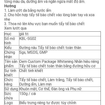
tông màu da, dưỡng ẩm và ngăn ngừa mất độ ẩm.
Hướng
1. Làm ướt da bằng nước ấm
2. Cho hỗn hợp tẩy tế bào chết vào lòng bàn tay và xoa
nhẹ
3. Thoa nó lên khu vực bạn muốn tẩy tế bào chết
Xem lướt qua
mục
giá trị
Số mô
KBL-SG02
hình
Kiểu
Đường nâu Tẩy tế bào chết toàn thân
Chứng
Sgs, MSDS, GMP
nhận
Tên sản
Oem Custom Package Whitening Nhãn hiệu riêng
phẩm
Tẩy tế bào chết toàn thân bằng đường hữu cơ
Sự tinh
Chất tinh khiết
khiết
Chức
Tẩy tế bào chết, Làm trắng, Tẩy tế bào chết,
năng
Dưỡng ẩm, Làm mịn
Sử dụng
Khuôn mặt, Cơ thể, Đàn ông và Phụ nữ
Sức
150g / cái
chứa
Logo
Biểu trưng riêng tư được tùy chỉnh