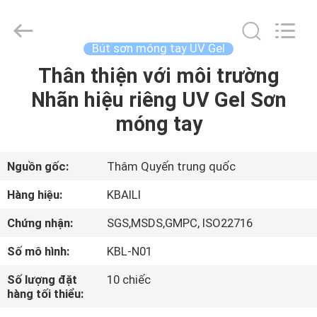
hiệu
riêng
Son
bóng
supplier.
Bút sơn móng tay UV Gel
Copyright
©
2021
Thân thiện với môi trường
TRANG
-
2025
Nhãn hiệu riêng UV Gel Sơn
CHỦ
Shenzhen
Kbaili
Technology
móng tay
Co.,
Limited.
CÁC
All
Rights
Reserved.
SẢN
Nguồn gốc:
Thâm Quyến trung quốc
PHẨM
Hàng hiệu:
KBAILI
Chứng nhận:
SGS,MSDS,GMPC, ISO22716
VỀ
Số mô hình:
KBL-N01
CHÚNG
Số lượng đặt
10 chiếc
TÔI
hàng tối thiểu: