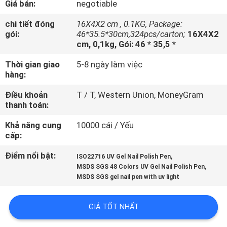
Giá bán:
negotiable
THAM
QUAN
chi tiết đóng
16X4X2 cm , 0.1KG, Package:
gói:
46*35.5*30cm,324pcs/carton;
16X4X2
NHÀ
cm, 0,1kg, Gói: 46 * 35,5 *
MÁY
Thời gian giao
5-8 ngày làm việc
hàng:
KIỂM
Điều khoản
T / T, Western Union, MoneyGram
thanh toán:
SOÁT
CHẤT
Khả năng cung
10000 cái / Yếu
cấp:
LƯỢNG
Điểm nổi bật:
,
ISO22716 UV Gel Nail Polish Pen
,
MSDS SGS 48 Colors UV Gel Nail Polish Pen
LIÊN
MSDS SGS gel nail pen with uv light
HỆ
GIÁ TỐT NHẤT
CHÚNG