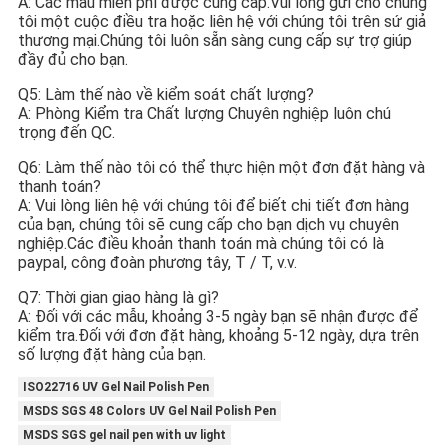
A: Các mẫu miễn phí được cung cấp.Vui lòng gửi cho chúng 
tôi một cuộc điều tra hoặc liên hệ với chúng tôi trên sứ giả 
thương mại.Chúng tôi luôn sẵn sàng cung cấp sự trợ giúp 
đầy đủ cho bạn.
Q5: Làm thế nào về kiểm soát chất lượng?
A: Phòng Kiểm tra Chất lượng Chuyên nghiệp luôn chú 
trọng đến QC.
Q6: Làm thế nào tôi có thể thực hiện một đơn đặt hàng và 
thanh toán?
A: Vui lòng liên hệ với chúng tôi để biết chi tiết đơn hàng 
của bạn, chúng tôi sẽ cung cấp cho bạn dịch vụ chuyên 
nghiệp.Các điều khoản thanh toán mà chúng tôi có là 
paypal, công đoàn phương tây, T / T, v.v.
Q7: Thời gian giao hàng là gì?
A: Đối với các mẫu, khoảng 3-5 ngày bạn sẽ nhận được để 
kiểm tra.Đối với đơn đặt hàng, khoảng 5-12 ngày, dựa trên 
số lượng đặt hàng của bạn.
ISO22716 UV Gel Nail Polish Pen
MSDS SGS 48 Colors UV Gel Nail Polish Pen
MSDS SGS gel nail pen with uv light