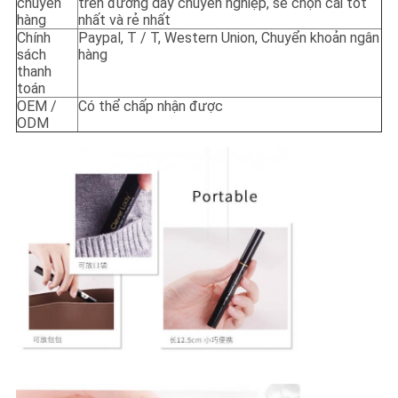
chuyển
trên đường dây chuyên nghiệp, sẽ chọn cái tốt
hàng
nhất và rẻ nhất
Chính
Paypal, T / T, Western Union, Chuyển khoản ngân
sách
hàng
thanh
toán
OEM /
Có thể chấp nhận được
ODM