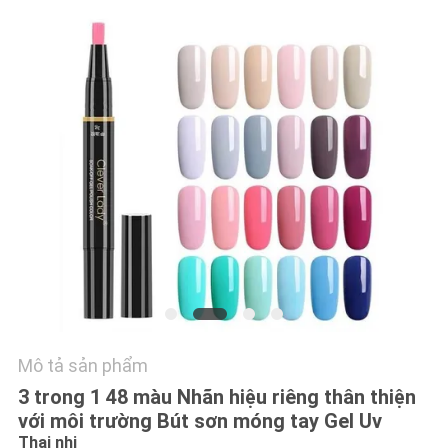
TÔI
YÊU
CẦU
BÁO
GIÁ
SƠ
ĐỒ
TRANG
WEB
Mô tả sản phẩm
PRIVACY
3 trong 1 48 màu Nhãn hiệu riêng thân thiện
với môi trường Bút sơn móng tay Gel Uv
POLICY
Thai nhi