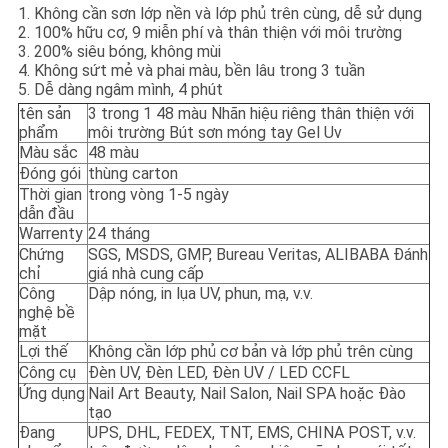
1. Không cần sơn lớp nền và lớp phủ trên cùng, dễ sử dụng
2. 100% hữu cơ, 9 miễn phí và thân thiện với môi trường
3. 200% siêu bóng, không mùi
4. Không sứt mẻ và phai màu, bền lâu trong 3 tuần
5. Dễ dàng ngâm mình, 4 phút
tên sản
3 trong 1 48 màu Nhãn hiệu riêng thân thiện với
phẩm
môi trường Bút sơn móng tay Gel Uv
Màu sắc
48 màu
Đóng gói
thùng carton
Thời gian
trong vòng 1-5 ngày
dẫn đầu
Warrenty
24 tháng
Chứng
SGS, MSDS, GMP, Bureau Veritas, ALIBABA Đánh
chỉ
giá nhà cung cấp
Công
Dập nóng, in lụa UV, phun, mạ, v.v.
nghệ bề
mặt
Lợi thế
Không cần lớp phủ cơ bản và lớp phủ trên cùng
Công cụ
Đèn UV, Đèn LED, Đèn UV / LED CCFL
Ứng dụng
Nail Art Beauty, Nail Salon, Nail SPA hoặc Đào
tạo
Đang
UPS, DHL, FEDEX, TNT, EMS, CHINA POST, v.v.