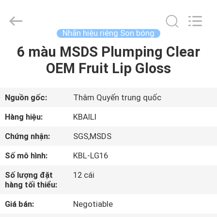
lượng
Nhãn
hiệu
riêng
Son
Nhãn hiệu riêng Son bóng
bóng
nhà
cung
6 màu MSDS Plumping Clear
TRANG
cấp.
Copyright
OEM Fruit Lip Gloss
CHỦ
©
2021
-
2022
lipsglosses.com.
CÁC
All
Nguồn gốc:
Thâm Quyến trung quốc
Rights
Reserved.
SẢN
Hàng hiệu:
KBAILI
PHẨM
Chứng nhận:
SGS,MSDS
Số mô hình:
KBL-LG16
VỀ
Số lượng đặt
12 cái
CHÚNG
hàng tối thiểu:
TÔI
Giá bán:
Negotiable