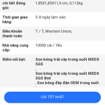
THAM
chi tiết đóng
1,85X1,85X11,9 cm, 0,112kg
gói:
QUAN
Thời gian giao
5-8 ngày làm việc
NHÀ
hàng:
MÁY
Điều khoản
T / T, Western Union,
thanh toán:
KIỂM
Khả năng cung
10000 cái / Yếu
SOÁT
cấp:
CHẤT
Điểm nổi bật:
Son bóng trái cây trong suốt MSDS
SGS
LƯỢNG
,
Son bóng trái cây trong suốt MSDS
SGS 8ml
LIÊN
,
Son bóng đầy đặn OEM trong suốt
HỆ
CHÚNG
GIÁ TỐT NHẤT