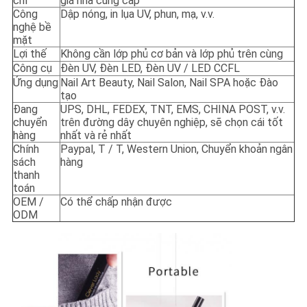
chỉ
giá nhà cung cấp
Công
Dập nóng, in lụa UV, phun, mạ, v.v.
nghệ bề
mặt
Lợi thế
Không cần lớp phủ cơ bản và lớp phủ trên cùng
Công cụ
Đèn UV, Đèn LED, Đèn UV / LED CCFL
Ứng dụng
Nail Art Beauty, Nail Salon, Nail SPA hoặc Đào
tạo
Đang
UPS, DHL, FEDEX, TNT, EMS, CHINA POST, v.v.
chuyển
trên đường dây chuyên nghiệp, sẽ chọn cái tốt
hàng
nhất và rẻ nhất
Chính
Paypal, T / T, Western Union, Chuyển khoản ngân
sách
hàng
thanh
toán
OEM /
Có thể chấp nhận được
ODM