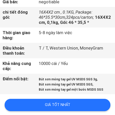
Giá bán:
negotiable
THAM
QUAN
chi tiết đóng
16X4X2 cm , 0.1KG, Package:
gói:
46*35.5*30cm,324pcs/carton;
16X4X2
NHÀ
cm, 0,1kg, Gói: 46 * 35,5 *
MÁY
Thời gian giao
5-8 ngày làm việc
hàng:
KIỂM
Điều khoản
T / T, Western Union, MoneyGram
thanh toán:
SOÁT
CHẤT
Khả năng cung
10000 cái / Yếu
cấp:
LƯỢNG
Điểm nổi bật:
,
Bút sơn móng tay gel UV MSDS SGS 3g
,
Bút sơn móng tay gel UV MSDS SGS
LIÊN
Bút sơn móng tay gel một bước MSDS SGS
HỆ
GIÁ TỐT NHẤT
CHÚNG