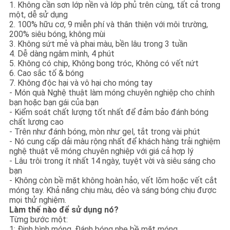
1. Không cần sơn lớp nền và lớp phủ trên cùng, tất cả trong
một, dễ sử dụng
2. 100% hữu cơ, 9 miễn phí và thân thiện với môi trường,
200% siêu bóng, không mùi
3. Không sứt mẻ và phai màu, bền lâu trong 3 tuần
4. Dễ dàng ngâm mình, 4 phút
5. Không có chip, Không bong tróc, Không có vết nứt
6. Cao sắc tố & bóng
7. Không độc hại và vô hại cho móng tay
- Món quà Nghệ thuật làm móng chuyên nghiệp cho chính
bạn hoặc bạn gái của bạn
- Kiểm soát chất lượng tốt nhất để đảm bảo đánh bóng
chất lượng cao
- Trên như đánh bóng, mòn như gel, tắt trong vài phút
- Nó cung cấp dải màu rộng nhất để khách hàng trải nghiệm
nghệ thuật vẽ móng chuyên nghiệp với giá cả hợp lý
- Lâu trôi trong ít nhất 14 ngày, tuyệt vời và siêu sáng cho
bạn
- Không còn bề mặt không hoàn hảo, vết lõm hoặc vết cắt
móng tay. Khả năng chịu màu, dẻo và sáng bóng chịu được
mọi thử nghiệm.
Làm thế nào để sử dụng nó?
Từng bước một:
1: Định hình móng, Đánh bóng nhẹ bề mặt móng.