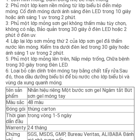
2: Phủ một lớp kem nền mỏng từ lớp biểu bì đến mép
móng. Cố định móng dưới ánh sáng đèn LED trong 10 giây
hoặc ánh sáng 1 uv trong 2 phút.
3: Phủ một lớp mỏng sơn gel không thấm màu tùy chọn,
không có nắp, Bảo quản trong 30 giây ở đèn LED hoặc 2
phút ở đèn uv.
4: Lặp lại lớp sơn mỏng thứ 2 của lớp sơn gel đã thấm
nước lên móng. Kiểm tra dưới đèn led trong 30 giây hoặc
ánh sáng 1 uv trong 2 phút.
5: Phủ một lớp mỏng lên trên, Nắp mép trống, Chữa bệnh
trong 30 giây trong Đèn LED.
6: Loại bỏ cặn dính trên móng tay bằng chất tẩy rửa.Sau
đó, thoa dầu dưỡng biểu bì để bù nước cho lớp biểu bì và
vùng da xung quanh móng.
tên sản
Nhãn hiệu riêng Một bước sơn gel Ngâm tắt Bút
phẩm
sơn gel móng tay
Màu sắc
48 màu
Đóng gói
thùng carton
Thời gian
trong vòng 1-5 ngày
dẫn đầu
Warrenty
24 tháng
Chứng
SGS, MSDS, GMP, Bureau Veritas, ALIBABA Đánh