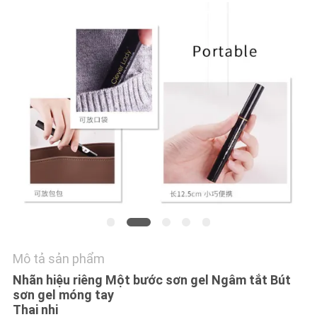
TÔI
YÊU
CẦU
BÁO
GIÁ
SƠ
ĐỒ
TRANG
WEB
Mô tả sản phẩm
PRIVACY
Nhãn hiệu riêng Một bước sơn gel Ngâm tắt Bút
sơn gel móng tay
POLICY
Thai nhi