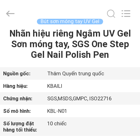
lượng
Nhãn
hiệu
riêng
Son
Bút sơn móng tay UV Gel
bóng
nhà
cung
Nhãn hiệu riêng Ngâm UV Gel
TRANG
cấp.
Copyright
Sơn móng tay, SGS One Step
CHỦ
©
2021
-
Gel Nail Polish Pen
2025
Shenzhen
CÁC
Kbaili
Technology
Co.,
SẢN
Nguồn gốc:
Thâm Quyến trung quốc
Limited.
All
Rights
PHẨM
Hàng hiệu:
KBAILI
Reserved.
Chứng nhận:
SGS,MSDS,GMPC, ISO22716
VỀ
Số mô hình:
KBL-N01
CHÚNG
Số lượng đặt
10 chiếc
TÔI
hàng tối thiểu: